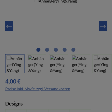
Regulärer Preis:
4,00 €
Preise inkl. MwSt. zzgl. Versandkosten
auswählen
Designs