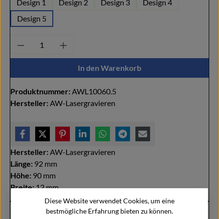
Design 1
Design 2
Design 3
Design 4
Design 5
Produkt Anzahl: Gib den gewünschten Wert ei
In den Warenkorb
Produktnummer:
AWL10060.5
Hersteller:
AW-Lasergravieren
Hersteller:
AW-Lasergravieren
Länge:
92 mm
Höhe:
90 mm
Breite:
12 mm
Diese Website verwendet Cookies, um eine
bestmögliche Erfahrung bieten zu können.