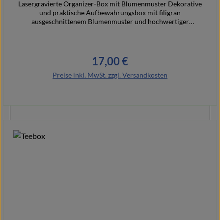
Lasergravierte Organizer-Box mit Blumenmuster Dekorative
und praktische Aufbewahrungsbox mit filigran
ausgeschnittenem Blumenmuster und hochwertiger
Lasergravur. Ideal zur Aufbewahrung von Stiften, Notizzetteln,
Briefen oder kleinen Alltagsgegenständen. Ob auf dem
Schreibtisch, im Flur oder Wohnbereich – diese Box verbindet
Ordnung mit stilvoller Dekoration.
17,00 €
Regulärer Preis:
Preise inkl. MwSt. zzgl. Versandkosten
In den Warenkorb