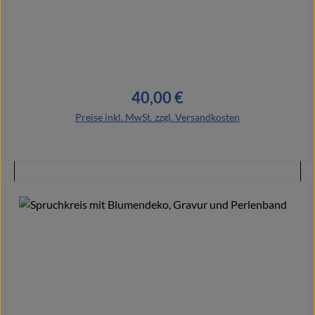
40,00 €
Regulärer Preis:
Preise inkl. MwSt. zzgl. Versandkosten
In den Warenkorb