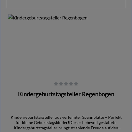
Ausgeschnitten für eine persönliche Note.Material: Verleimte
Spannplatte (12 mm)Inklusive: Kerze, Gläschen,
FahnenmastOptional: Alter, Herz, Motiv, NameFarbe:
In den Warenkorb
Natürlicher HolztonMachen Sie den Geburtstag Ihres Kindes
mit diesem einzigartigen Teller noch besonderer!
Durchschnittliche Bewertung von 0 von 5 Sternen
Kindergeburtstagsteller Regenbogen
Kindergeburtstagsteller aus verleimter Spannplatte – Perfekt
für kleine Geburtstagskinder!Dieser liebevoll gestaltete
Kindergeburtstagsteller bringt strahlende Freude auf den