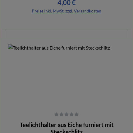
4,00 €
Regulärer Preis:
Details wirkt jede Rose dekorativ, hochwertig und einzigartig.
Preise inkl. MwSt. zzgl. Versandkosten
Details
Durchschnittliche Bewertung von 0 von 5 Sternen
Teelichthalter aus Eiche furniert mit
Steckschlitz