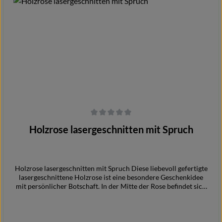
Durchschnittliche Bewertung von 0 von 5 Sternen
Holzrose lasergeschnitten mit Spruch
Holzrose lasergeschnitten mit Spruch Diese liebevoll gefertigte
lasergeschnittene Holzrose ist eine besondere Geschenkidee
mit persönlicher Botschaft. In der Mitte der Rose befindet sich
ein Spruch, der das filigrane Design zu etwas ganz Besonderem
macht. Ob als Zeichen der Liebe, kleine Aufmerksamkeit oder
bleibende Erinnerung – diese Holzrose ist ein langlebiges
Geschenk von Herzen. Durch die feinen lasergeschnittenen