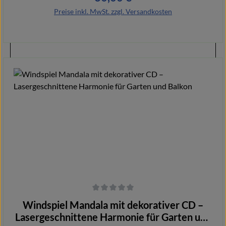
Aufmerksamkeit für gläubige Menschen. Durch die natürliche
Holzoptik wirkt das Dekostück schlicht, hochwertig und zeitlos.
Preise inkl. MwSt. zzgl. Versandkosten
In den Warenkorb
Durchschnittliche Bewertung von 0 von 5 Sternen
Windspiel Mandala mit dekorativer CD –
Lasergeschnittene Harmonie für Garten und