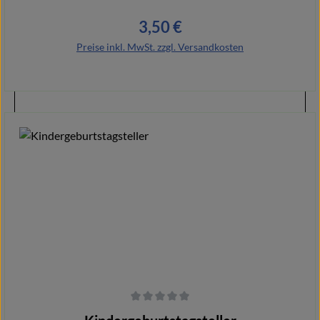
3,50 €
Regulärer Preis:
Preise inkl. MwSt. zzgl. Versandkosten
In den Warenkorb
Durchschnittliche Bewertung von 0 von 5 Sternen