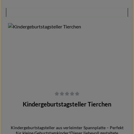
In den Warenkorb
Durchschnittliche Bewertung von 0 von 5 Sternen
Kindergeburtstagsteller Tierchen
Kindergeburtstagsteller aus verleimter Spannplatte – Perfekt
für kleine Geburtstagskinder!Dieser liebevoll gestaltete