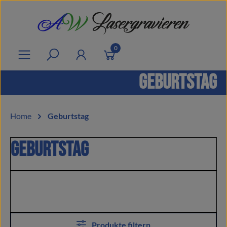
Zum Hauptinhalt springen
0
Geburtstag
Home
Geburtstag
Geburtstag
Produkte filtern