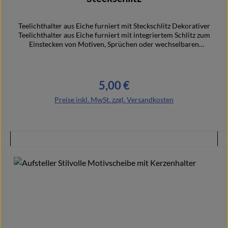
Teelichthalter aus Eiche furniert mit Steckschlitz Dekorativer
Teelichthalter aus Eiche furniert mit integriertem Schlitz zum
Einstecken von Motiven, Sprüchen oder wechselbaren
Dekoelementen. Durch das schlichte und natürliche Design
lässt sich der Halter vielseitig dekorieren und individuell
gestalten. In Kombination mit einem Teelicht entsteht eine
besonders warme und gemütliche Atmosphäre. Ideal als
5,00 €
Regulärer Preis:
saisonale Dekoration, Geschenkidee oder persönliches
Wohnaccessoire.
Preise inkl. MwSt. zzgl. Versandkosten
Details