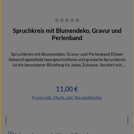
Durchschnittliche Bewertung von 0 von 5 Sternen
Spruchkreis mit Blumendeko, Gravur und
Perlenband
Spruchkreis mit Blumendeko, Gravur und Perlenband Dieser
liebevoll gestaltete lasergeschnittene und gravierte Spruchkreis
ist ein besonderer Blickfang für jedes Zuhause. Verziert mit
schönen Sprüchen, filigranen Motiven und dekorativen Blumen
verbindet er natürliche Dekoration mit persönlicher Botschaft.
Durch die Kombination aus feiner Lasergravur und präzisem
Laserschnitt entstehen besondere Details, die dem Dekoring
11,00 €
Regulärer Preis:
eine hochwertige und einzigartige Optik verleihen. Das
Perlenband rundet das Design harmonisch ab. Ideal als Wand-,
Preise inkl. MwSt. zzgl. Versandkosten
Tür- oder Fensterdekoration sowie als besondere Geschenkidee
für viele Anlässe.
Details