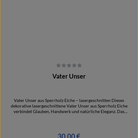
Durchschnittliche Bewertung von 0 von 5 Sternen
Vater Unser
Vater Unser aus Sperrholz Eiche – lasergeschnitten Dieses
dekorative lasergeschnittene Vater Unser aus Sperrholz Eiche
verbindet Glauben, Handwerk und natürliche Eleganz. Das
filigran gearbeitete Gebet wird durch die feinen Schnitte
besonders wirkungsvoll dargestellt und ist ein schöner
Blickfang für Zuhause. Ideal als Wanddekoration, Geschenk zur
Kommunion, Konfirmation, Taufe oder als besondere
30,00 €
Regulärer Preis: