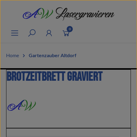
Zum Hauptinhalt springen
0
Home
Gartenzauber Altdorf
Brotzeitbrett graviert
Bildergalerie überspringen