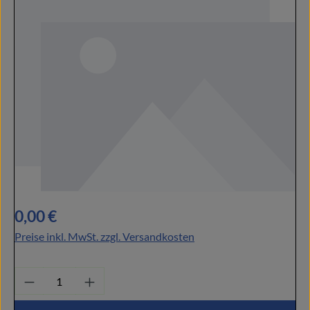
Regulärer Preis:
0,00 €
Preise inkl. MwSt. zzgl. Versandkosten
Produkt Anzahl: Gib den gewünschten Wert ei