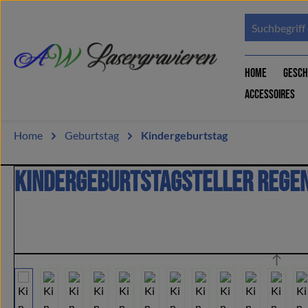
um Hauptinhalt springen
Zur Suche springen
Home
Gesch
Accessoires
Home
Geburtstag
Kindergeburtstag
Kindergeburtstagsteller Rege
Bildergalerie überspringen