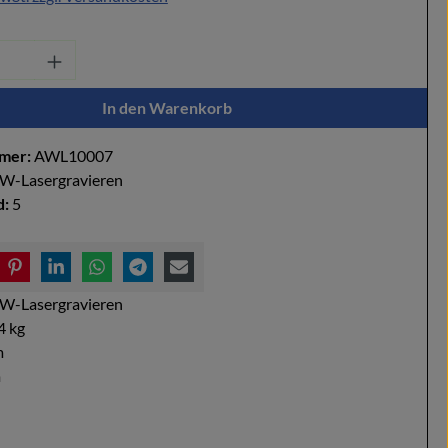
Anzahl: Gib den gewünschten Wert ein oder
In den Warenkorb
mer:
AWL10007
W-Lasergravieren
d:
5
W-Lasergravieren
4 kg
m
m