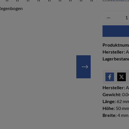
Produkt 
Produktnum
Hersteller:
A
Lagerbestan
Hersteller:
A
Gewicht:
0.0
Länge:
62 m
Höhe:
50 m
Breite:
4 mm