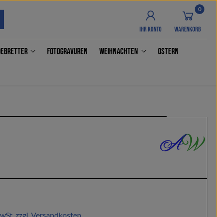
0
IHR KONTO
WARENKORB
idebretter
Fotogravuren
Weihnachten
Ostern
is:
MwSt. zzgl. Versandkosten