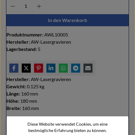
Produkt Anzahl: Gib den gewünschten Wert ei
In den Warenkorb
Produktnummer:
AWL10005
Hersteller:
AW-Lasergravieren
Lagerbestand:
5
Hersteller:
AW-Lasergravieren
Gewicht:
0.125 kg
Länge:
160 mm
Höhe:
180 mm
Breite:
160 mm
Diese Website verwendet Cookies, um eine
Beschreibung
bestmögliche Erfahrung bieten zu können.